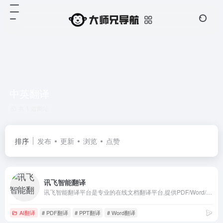
中英翻译
共 1 篇网址
排序
发布
更新
浏览
点赞
讯飞智能翻译
讯飞智能翻译平台是专业的在线文档翻译平台,提供PDF/Word/Excel/PPT文件翻译、图片识别翻译、在线翻译等服务,支持22种文档格式以及60多种语种和中文互译,译文结果高度还原原文样式排版。涵盖期刊论文、法律、金融、计算机、能源、体育、医疗等多个领域翻译，翻译更精准。
AI翻译
# PDF翻译
# PPT翻译
# Word翻译