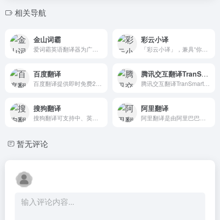
相关导航
金山词霸
彩云小译
爱词霸英语翻译器为广大英文学习爱好者提供即时的在线翻译、在线词典、英文写作校对、汉译英、英译汉、图片、文档翻译、汉语查词等服务,金山词霸在线查词翻译频道致力于提供优质的在线翻译、查词服务
「彩云小译」，兼具“你边说，我边译”的中日韩英同声传译、双语对照网页翻译、文献翻译、文档翻译、视频字幕翻译功能。
百度翻译
腾讯交互翻译TranSmart
百度翻译提供即时免费200+语言翻译服务，拥有网页、APP、API产品，支持文本翻译、文档翻译、图片翻译等特色功能，满足用户查词翻译、文献翻译、合同翻译等需求，随时随地沟通全世界
腾讯交互翻译TranSmart是由腾讯AI Lab发布的一款AI辅助翻译产品，可满足用户快速翻译的需求，用AI辅助人工翻译提高效率和质量。TranSmart采用了团队自研的人机交互式机器翻译技术，融合神经网络机器翻译、统计机器翻译、输入法、语义理解、数据挖掘等多项前沿技术，配合亿级双语平行数据，是一款人工智能辅助翻译互联网落地产品，可为用户提供实时智能翻译辅助，帮助用户更好更快地完成翻译任务。
搜狗翻译
阿里翻译
搜狗翻译可支持中、英、法、日等50多种语言之间的互译功能，为您即时免费提供字词、短语、文本翻译服务。
阿里翻译是由阿里巴巴提供的多语种在线实时翻译网站，支持多种领域、覆盖200+语言的智能机器翻译服务。阿里翻译还支持文档翻译、图片翻译、视频翻译、语音翻译等多模态翻译能力。
暂无评论