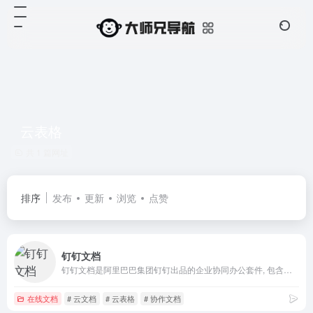
云表格
共 1 篇网址
排序
发布
更新
浏览
点赞
钉钉文档
钉钉文档是阿里巴巴集团钉钉出品的企业协同办公套件, 包含文档、表格、脑图等在线创作工具。与钉钉深度整合,可基于组织关系与同事高效协作。更有丰富的行业化解决方案满足多场景协同需求。协作无界,创作无限,赋能企业数字化转型。
在线文档
# 云文档
# 云表格
# 协作文档