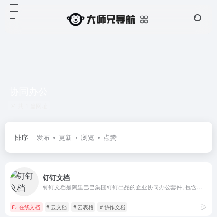
协同办公
共 1 篇网址
排序
发布
更新
浏览
点赞
钉钉文档
钉钉文档是阿里巴巴集团钉钉出品的企业协同办公套件, 包含文档、表格、脑图等在线创作工具。与钉钉深度整合,可基于组织关系与同事高效协作。更有丰富的行业化解决方案满足多场景协同需求。协作无界,创作无限,赋能企业数字化转型。
在线文档
# 云文档
# 云表格
# 协作文档