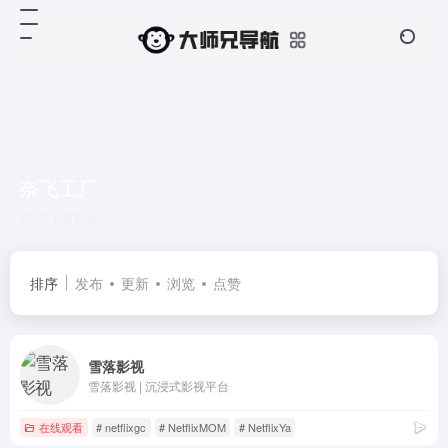
奈飞工厂
共 1 篇网址
排序
发布
更新
浏览
点赞
雪落影视
雪落影视 | 沉浸式影视平台
在线观看
# netflixgc
# NetflixMOM
# NetflixYa