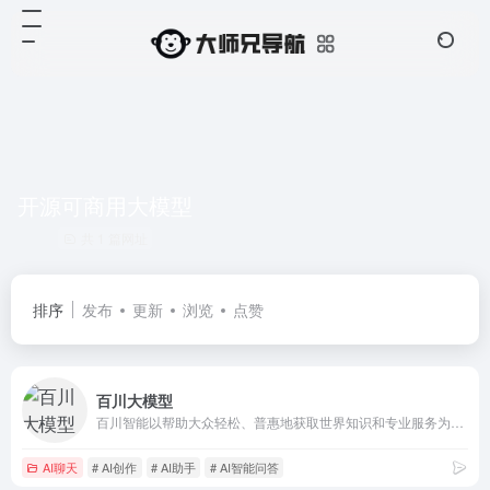
开源可商用大模型
共 1 篇网址
排序
发布
更新
浏览
点赞
百川大模型
百川智能以帮助大众轻松、普惠地获取世界知识和专业服务为使命，致力于通过语言AI的突破，构建中国最优秀的大模型底座。百川大模型，融合了意图理解、信息检索以及强化学习技术，结合有监督微调与人类意图对齐，在知识问答、文本创作领域表现突出。
AI聊天
# AI创作
# AI助手
# AI智能问答