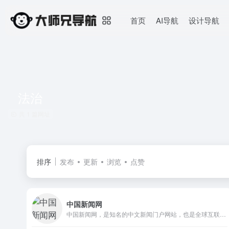
首页
AI导航
设计导航
法治
共 1 篇网址
排序
发布
更新
浏览
点赞
中国新闻网
中国新闻网，是知名的中文新闻门户网站，也是全球互联网中文新闻资讯最重要的原创内容供应商之一。依托中新社遍布全球的采编网络,每天24小时面向广大网民和网络媒体，快速、准确地提供文字、图片、视频等多样化的资讯服务。在新闻报道方面，中新网动态新闻及时准确，解释性报道角度独特，稿件被国内外网络媒体大量转载。