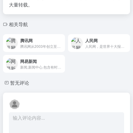
大量转载。
相关导航
腾讯网
人民网
腾讯网从2003年创立至今，已经成为集新闻信息，区域垂直生活服务、社会化媒体资讯和产品为一体的互联网媒体平台。腾讯网下设新闻、科技、财经、娱乐、体育、汽车、时尚等多个频道，充分满足用户对不同类型资讯的需求。同时专注不同领域内容，打造精品栏目，并顺应技术发展趋势，推出网络直播等创新形式，改变了用户获取资讯的方式和习惯。
人民网，是世界十大报纸之一《人民日报》建设的以新闻为主的大型网上信息发布平台，也是互联网上最大的中文和多语种新闻网站之一。作为国家重点新闻网站，人民网以新闻报道的权威性、及时性、多样性和评论性为特色，在网民中树立起了“权威媒体、大众网站”的形象。
网易新闻
新闻,新闻中心,包含有时政新闻,国内新闻,国际新闻,社会新闻,时事评论,新闻图片,新闻专题,新闻论坛,军事,历史,的专业时事报道门户网站
暂无评论