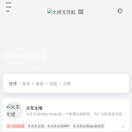
电视剧在线播放
共 1 篇网址
排序
发布
更新
浏览
点赞
火车太堵
火车太堵(tdgo.shop)是一个免费在线影院，为广大影迷提供提供无广告无弹窗无删减高最新热播高清电影、电视剧，热门韩剧，美剧在线观看下载，每天更新好看的电影电视剧，尽在火车太堵
在线观看
# 火车太堵
# 火车太堵APP
# 火车太堵app发布页