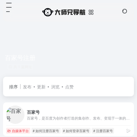
百家号注册
共 1 篇网址
排序
发布
更新
浏览
点赞
百家号
百家号，是百度为创作者打造的集创作、发布、变现于一体的内容创作平台，也是众多企业号实现营销转化的运营新阵地。
自媒体平台
# 如何注册百家号
# 如何登录百家号
# 注册百家号