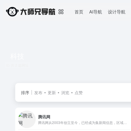
首页
AI导航
设计导航
科技
共 2 篇网址
排序
发布
更新
浏览
点赞
腾讯网
腾讯网从2003年创立至今，已经成为集新闻信息，区域垂直生活服务、社会化媒体资讯和产品为一体的互联网媒体平台。腾讯网下设新闻、科技、财经、娱乐、体育、汽车、时尚等多个频道，充分满足用户对不同类型资讯的需求。同时专注不同领域内容，打造精品栏目，并顺应技术发展趋势，推出网络直播等创新形式，改变了用户获取资讯的方式和习惯。