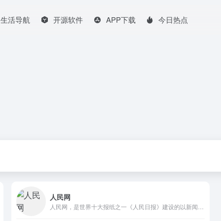
生活导航
开源软件
APP下载
今日热点
人民网
人民网，是世界十大报纸之一《人民日报》建设的以新闻为主的大型网上信息发布平台，也是互联网上最大的中文和多语种新闻网站之一。作为国家重点新闻网站，人民网以新闻报道的权威性、及时性、多样性和评论性为特色，在网民中树立起了“权威媒体、大众网站”的形象。