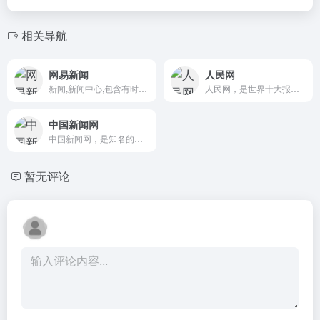
相关导航
网易新闻
人民网
新闻,新闻中心,包含有时政新闻,国内新闻,国际新闻,社会新闻,时事评论,新闻图片,新闻专题,新闻论坛,军事,历史,的专业时事报道门户网站
人民网，是世界十大报纸之一《人民日报》建设的以新闻为主的大型网上信息发布平台，也是互联网上最大的中文和多语种新闻网站之一。作为国家重点新闻网站，人民网以新闻报道的权威性、及时性、多样性和评论性为特色，在网民中树立起了“权威媒体、大众网站”的形象。
中国新闻网
中国新闻网，是知名的中文新闻门户网站，也是全球互联网中文新闻资讯最重要的原创内容供应商之一。依托中新社遍布全球的采编网络,每天24小时面向广大网民和网络媒体，快速、准确地提供文字、图片、视频等多样化的资讯服务。在新闻报道方面，中新网动态新闻及时准确，解释性报道角度独特，稿件被国内外网络媒体大量转载。
暂无评论