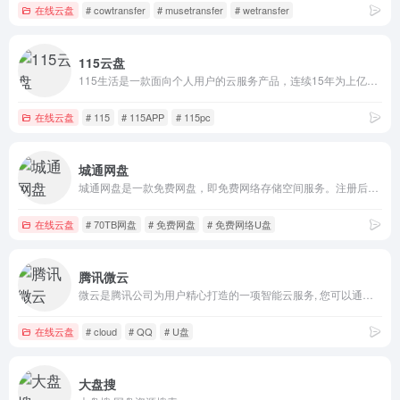
在线云盘
# cowtransfer
# musetransfer
# wetransfer
115云盘
115生活是一款面向个人用户的云服务产品，连续15年为上亿用户提供海量信息化数据的安全存储服务，可实现多端同步与文件快速存取。同时提供智能管理、多维社交、生活服务等功能，是一款安全可靠、高效智能的数字化生活产品
在线云盘
# 115
# 115APP
# 115pc
城通网盘
城通网盘是一款免费网盘，即免费网络存储空间服务。注册后可获得支持外链的70TB空间，最大单文件可达30GB，同时为用户提供每万次点击下载1000元的奖励。已为国内外数千万用户提供超过 5000TB 的网络储存空间。
在线云盘
# 70TB网盘
# 免费网盘
# 免费网络U盘
腾讯微云
微云是腾讯公司为用户精心打造的一项智能云服务, 您可以通过微云方便地在手机和电脑之间同步文件、推送照片和传输数据。
在线云盘
# cloud
# QQ
# U盘
大盘搜