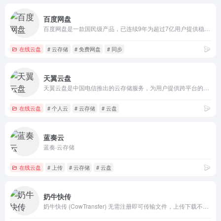
百度网盘
百度网盘是一款国民级产品，已连续9年为超过7亿用户提供稳定、安全的个人云存储服务，已实现电脑、手机、电视等多种终端场景的覆盖和互联，并支持多类型文件的备份、分享、查看和处理
在线云盘
# 云存储
# 免费网盘
# 同步
天翼云盘
天翼云盘是中国电信推出的云存储服务，为用户提供跨平台的文件存储、备份、同步及分享服务，是国内领先的免费网盘，安全、可靠、稳定、快速。天翼云盘为用户守护数据资产。
在线云盘
# 个人云
# 云存储
# 云盘
蓝奏云
蓝奏·云存储
在线云盘
# 上传
# 云存储
# 云盘
奶牛快传
奶牛快传 (CowTransfer) 无需注册即可传输文件，上传下载不限速。传视频、传音频、传图片、跨国传、传大文件。10GB 免费云盘、会员 3TB 超大云盘。最受创意人、广告人及创作者喜爱的效率工具之一，快来体验吧！