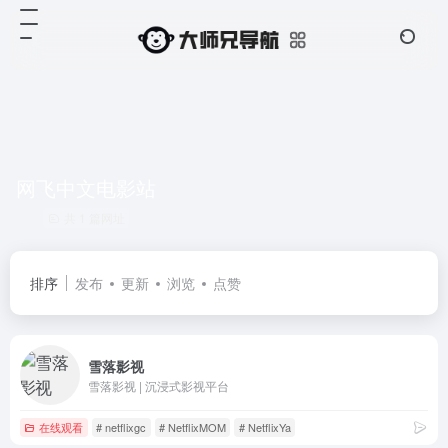
网飞中文电影站
共 1 篇网址
排序
发布
更新
浏览
点赞
雪落影视
雪落影视 | 沉浸式影视平台
在线观看
# netflixgc
# NetflixMOM
# NetflixYa