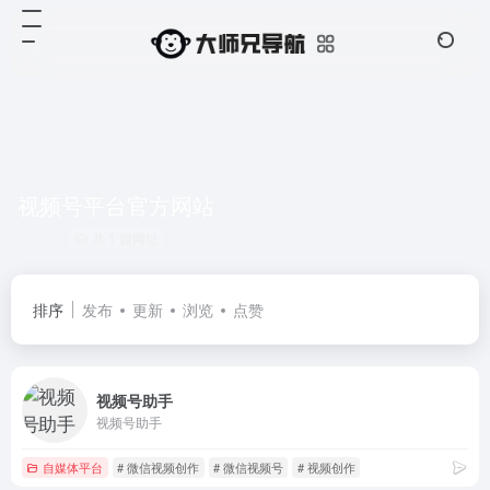
视频号平台官方网站
共 1 篇网址
排序
发布
更新
浏览
点赞
视频号助手
视频号助手
自媒体平台
# 微信视频创作
# 微信视频号
# 视频创作