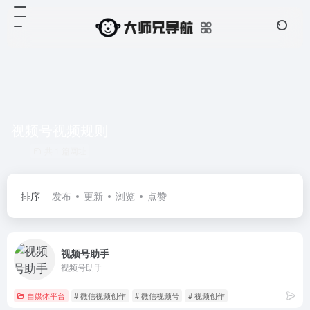
视频号视频规则
共 1 篇网址
排序
发布
更新
浏览
点赞
视频号助手
视频号助手
自媒体平台
# 微信视频创作
# 微信视频号
# 视频创作