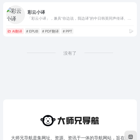
彩云小译
「彩云小译」，兼具“你边说，我边译”的中日韩英同声传译、双语对照网页翻译、文献翻译、文档翻译、视频字幕翻译功能。
AI翻译
# EPUB
# PDF翻译
# PPT
没有了
大师兄导航是集网址、资源、资讯于一体的导航网站，旨在让