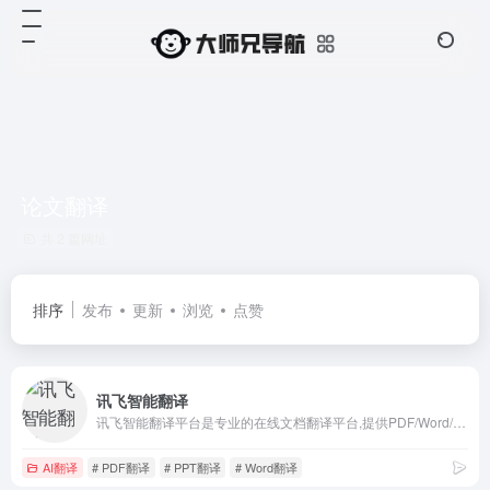
论文翻译
共 2 篇网址
排序
发布
更新
浏览
点赞
讯飞智能翻译
讯飞智能翻译平台是专业的在线文档翻译平台,提供PDF/Word/Excel/PPT文件翻译、图片识别翻译、在线翻译等服务,支持22种文档格式以及60多种语种和中文互译,译文结果高度还原原文样式排版。涵盖期刊论文、法律、金融、计算机、能源、体育、医疗等多个领域翻译，翻译更精准。
AI翻译
# PDF翻译
# PPT翻译
# Word翻译