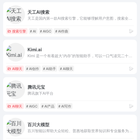
天工AI搜索
天工是国内第一款AI搜索引擎，它能够理解用户意图，搜索全网海量信息，并通过人工智能技术，归纳、概括、整合这些信息，输出高质量、无广告的搜索结果，还能够把搜索结果自动整理为脑图和大纲，支持专业的学术科研类搜索。此外，天工还具备聊天、写作、问答、画画的能力。天工通过自然语言与用户进行问答交互，可满足知识问答、文章创作、逻辑推演、数理推算、代码编程、AI画画、虚拟人聊天、情感陪伴等多元化需求。天工还具有大量的智能体，在学习、职场、生活等多类场景中都能辅助你。
搜索引擎
# AI
# AIGC
# AI作曲
Kimi.ai
Kimi 是一个有着超大“内存”的智能助手，可以一口气读完二十万字的小说，还会上网冲浪，快来跟他聊聊吧 | Kimi.ai - Moonshot AI 出品的智能助手
AI聊天
# AI创作
# AI助手
# AI聊天
腾讯元宝
腾讯旗下AI平台
AI聊天
# AIGC
# AI产品
# AI写作
百川大模型
百川智能以帮助大众轻松、普惠地获取世界知识和专业服务为使命，致力于通过语言AI的突破，构建中国最优秀的大模型底座。百川大模型，融合了意图理解、信息检索以及强化学习技术，结合有监督微调与人类意图对齐，在知识问答、文本创作领域表现突出。