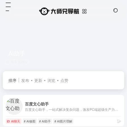
AI助手
共 5 篇网址
排序
发布
更新
浏览
点赞
百度文心助手
百度文心助手，一站式解决复杂问题，激发PC端超级生产力！独有「灵感探索」功能深入剖析问题核心，智能文字创作、图片创作、AI阅读、智能体海量应用启迪无限创意，开启高效智能学习办公新篇章！
AI聊天
# AI修图
# AI助手
# AI图片理解