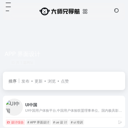
APP 界面设计
共 1 篇网址
排序
发布
更新
浏览
点赞
UI中国
UI中国用户体验平台,中国用户体验联盟理事单位。国内极具影响力的设计平台之一。十多年来,携手会员150万+,共同致力于为设计师与企业搭建健康的设计生态！
设计综合
# APP 界面设计
# ue 设 计
# ui 培训