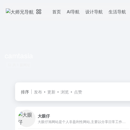
首页
AI导航
设计导航
生活导航
camtasia
共 1 篇网址
排序
发布
更新
浏览
点赞
大眼仔
大眼仔旭网站是个人非盈利性网站,主要以分享日常工作生活办公技术资源为主,大眼仔热衷于分享互联网上一切所有美好事物,希望和您一起成长.