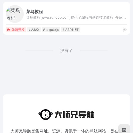
菜鸟教程
菜鸟教程(www.runoob.com)提供了编程的基础技术教程, 介绍了HTML、CSS、Javascript、Python，Java，Ruby，C，PHP , MySQL等各种编程语言的基础知识。 同时本站中也提供了大量的在线实例，通过实例，您可以更好的学习编程。..
前端开发
# AJAX
# angularjs
# ASP.NET
没有了
大师兄导航是集网址、资源、资讯于一体的导航网站，旨在让