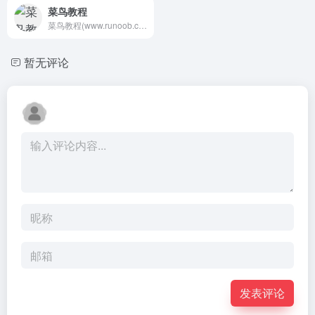
菜鸟教程
菜鸟教程(www.runoob.com)提供了编程的基础技术教程, 介绍了HTML、CSS、Javascript、Python，Java，Ruby，C，PHP , MySQL等各种编程语言的基础知识。 同时本站中也提供了大量的在线实例，通过实例，您可以更好的学习编程。..
暂无评论
发表评论