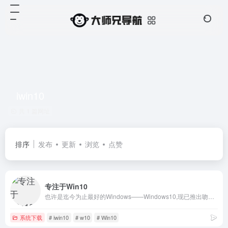
iwin10
共 1 篇网址
排序
发布
更新
浏览
点赞
专注于Win10
也许是迄今为止最好的Windows——Windows10,现已推出吻妻优化作品,一如既往的品质更稳定更好用的win10纯净版系统欢迎你下载体验。
系统下载
# iwin10
# w10
# Win10