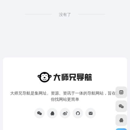
没有了
大师兄导航是集网址、资源、资讯于一体的导航网站，旨在让
你找网站更简单