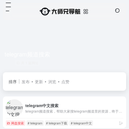
telegram频道搜索
共 1 篇网址
排序
发布
更新
浏览
点赞
telegram中文搜索
telegram频道搜索，帮助大家搜telegram频道里的资源，终于不用因为telegram对中文支持不好，而找不到想要的资源了
网盘搜索
# telegram
# telegram下载
# telegram中文