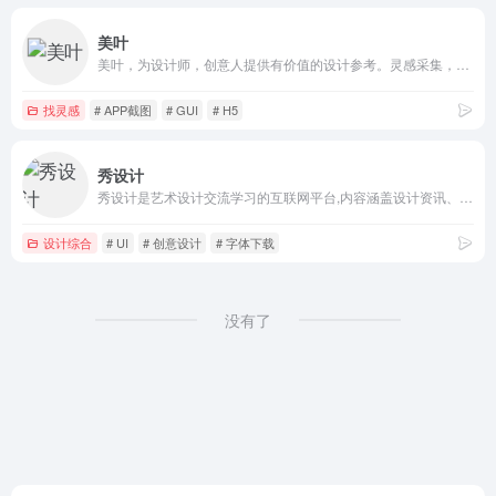
美叶
美叶，为设计师，创意人提供有价值的设计参考。灵感采集，优质素材获取，时刻Follow最新流行设计趋势
找灵感
# APP截图
# GUI
# H5
秀设计
秀设计是艺术设计交流学习的互联网平台,内容涵盖设计资讯、设计大赛、设计欣赏、设计文章、资源下载、设计博客等方面，集聚了潮流时尚、年轻活力的青年及学生人群。
设计综合
# UI
# 创意设计
# 字体下载
没有了