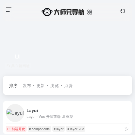
UI
共 3 篇网址
排序
发布
更新
浏览
点赞
Layui
Layui - Vue 开源前端 UI 框架
前端开发
# components
# layer
# layer-vue