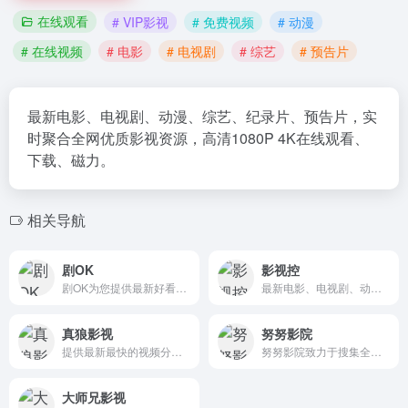
在线观看
# VIP影视
# 免费视频
# 动漫
# 在线视频
# 电影
# 电视剧
# 综艺
# 预告片
最新电影、电视剧、动漫、综艺、纪录片、预告片，实
时聚合全网优质影视资源，高清1080P 4K在线观看、
下载、磁力。
相关导航
剧OK
影视控
剧OK为您提供最新好看的电视剧、电影免费在线播放，致力于给广大的互联网用户带来最丰富精彩影视内容,影视大全电视剧每日实时更新，影视大全专注打造精品电影网站！
最新电影、电视剧、动漫、综艺、纪录片、预告片，实时聚合全网优质影视资源，高清1080P 4K在线观看、下载、磁力。
真狼影视
努努影院
提供最新最快的视频分享数据
努努影院致力于搜集全网最新、最热的电影与电视剧资源，为广大影迷提供完全免费、无广告的在线观看服务。我们及时收录高清大片，让您轻松畅享极致的观影体验。
大师兄影视