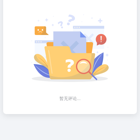
暂无评论...