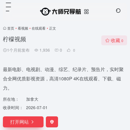
首页
•
看视频
•
在线观看
•
正文
柠檬视频
收藏
0
1个月前发布
1,936
0
0
最新电影、电视剧、动漫、综艺、纪录片、预告片，实时聚
合全网优质影视资源，高清1080P 4K在线观看、下载、磁
力。
所在地：
加拿大
收录时间：
2026-07-01
打开网站