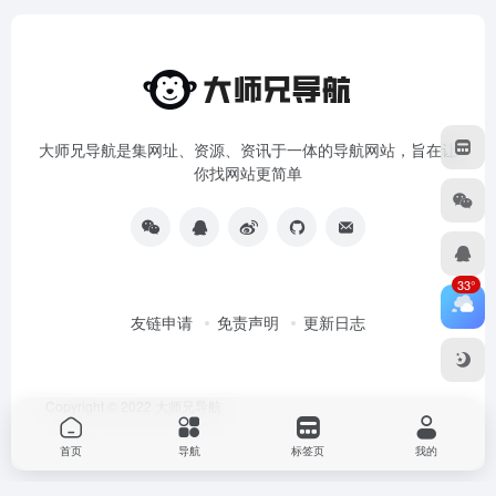
大师兄导航是集网址、资源、资讯于一体的导航网站，旨在让
你找网站更简单
33°
友链申请
免责声明
更新日志
Copyright © 2022
大师兄导航
首页
导航
标签页
我的