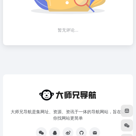
暂无评论...
大师兄导航是集网址、资源、资讯于一体的导航网站，旨在让
你找网站更简单