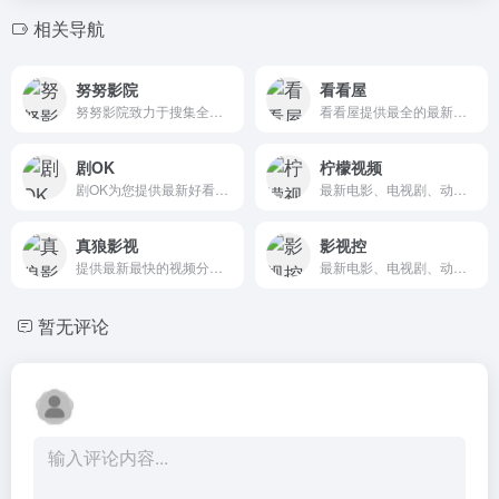
相关导航
努努影院
看看屋
努努影院致力于搜集全网最新、最热的电影与电视剧资源，为广大影迷提供完全免费、无广告的在线观看服务。我们及时收录高清大片，让您轻松畅享极致的观影体验。
看看屋提供最全的最新电视剧，2019最新电影，韩国电视剧、香港TVB电视剧、日本动漫、日剧、美剧、综艺的在线观看和剧集交流场所，西瓜影音在线观看高清电影，每天第一时间更新，放送好看的迅雷电影下载。
剧OK
柠檬视频
剧OK为您提供最新好看的电视剧、电影免费在线播放，致力于给广大的互联网用户带来最丰富精彩影视内容,影视大全电视剧每日实时更新，影视大全专注打造精品电影网站！
最新电影、电视剧、动漫、综艺、纪录片、预告片，实时聚合全网优质影视资源，高清1080P 4K在线观看、下载、磁力。
真狼影视
影视控
提供最新最快的视频分享数据
最新电影、电视剧、动漫、综艺、纪录片、预告片，实时聚合全网优质影视资源，高清1080P 4K在线观看、下载、磁力。
暂无评论