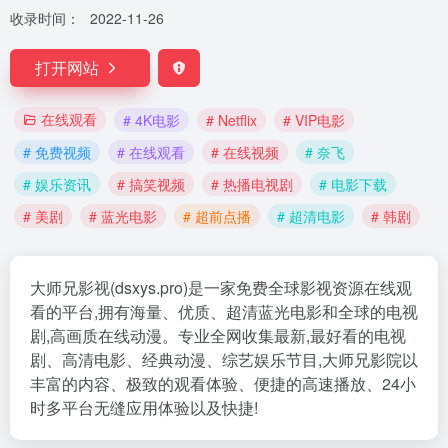
收录时间：
2022-11-26
打开网站
在线观看
# 4K电影
# Netflix
# VIP电影
# 免费视频
# 在线观看
# 在线视频
# 奈飞
# 娱乐资讯
# 搞笑视频
# 热播电视剧
# 电影下载
# 美剧
# 蓝光电影
# 超前点播
# 超清电影
# 韩剧
大师兄影视(dsxys.pro)是一家免费全球影视资源在线观
看的平台,拥有海量、优质、超清蓝光电影和全球的电视
剧,高画质在线动漫。专业全网收集最新,最好看的电视
剧、高清电影、经典动漫、综艺娱乐节目,大师兄影院以
丰富的内容、极致的观看体验、便捷的高速播放、24小
时多平台无缝应用体验以及快捷!