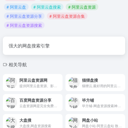
# 阿里云盘
# 阿里云盘搜索
# 阿里云盘资源
# 阿里云盘资源分享
# 阿里云盘资源合集
# 阿里云盘资源搜索
强大的网盘搜索引擎
相关导航
阿里云盘资源网
猫狸盘搜
提供阿里云盘资源、影视动漫、考研学习、软件资源、文档资源等分享。
猫狸云,最好用的阿里云盘资源搜索站,每天更新海量资源
百度网盘资源分享
毕方铺
云盘资源网是完全免费的云盘资源分享平台！我们为所有百度网盘、夸克网盘、AL云盘、360云盘、微云、坚果云等所有云盘用户提供服务！您可以自由分享和获取各类云盘网盘资源！
毕方铺-网盘资源搜索神器支持百度网盘、阿里云盘、夸克网盘搜索，可快速搜索百度网盘资源中的有效连接，自动识别无效的百度云网盘资源，每天更新海量资源。
大盘搜
网盘小站
大盘搜,网盘资源搜索
网盘小站-阿里云盘站 致力于为用户打造最好用的资源共享网站，找资源更方便！免费注册登陆即可获取资源！ QQ交流群❶群：891168781（已满） QQ交流群❷群：542289539 QQ交流群❸群：暂无 侵权问题发邮件：9530045@qq.com 反馈/广告合作：9530045@qq.com