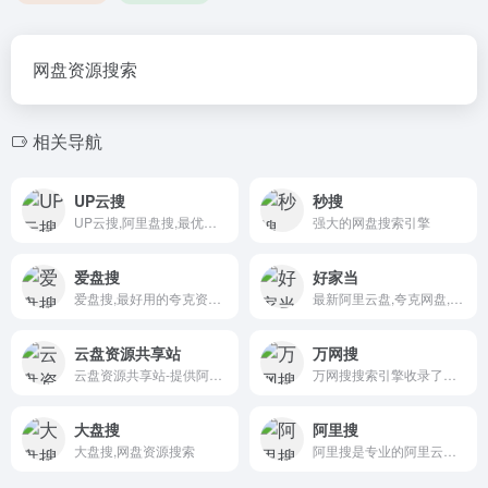
网盘资源搜索
相关导航
UP云搜
秒搜
UP云搜,阿里盘搜,最优秀的阿里云盘搜索服务的平台,收集各类阿里云盘资源提供一站式搜索功能,推动互联网优质资源的高效传递!
强大的网盘搜索引擎
爱盘搜
好家当
爱盘搜,最好用的夸克资源搜索站,每天更新海量资源
最新阿里云盘,夸克网盘,迅雷云盘资源发布,4k,1080p高清影视,动漫,综艺节目,游戏,软件,音乐,学习资料,电子书,图片等应有尽有,实现你的网盘自由
云盘资源共享站
万网搜
云盘资源共享站-提供阿里云盘,迅雷云盘,夸克网盘资源、影视资源、学习资源、软件资源、动漫资源、游戏资源等分享
万网搜搜索引擎收录了数十款百度网盘搜索引擎，百度云网盘搜索工具，百度云网盘解析工具，最干净、最好用的资源搜索引擎。提供影视、书籍、软件等资源推荐以及整合信息，让我们更快捷、更平等的获取资源信息
大盘搜
阿里搜
大盘搜,网盘资源搜索
阿里搜是专业的阿里云盘搜索引擎，全网千万级的云盘资源每日更新，包括考研,电影,动漫,视频,图书,软件,文档,音乐,等优质网盘资源。