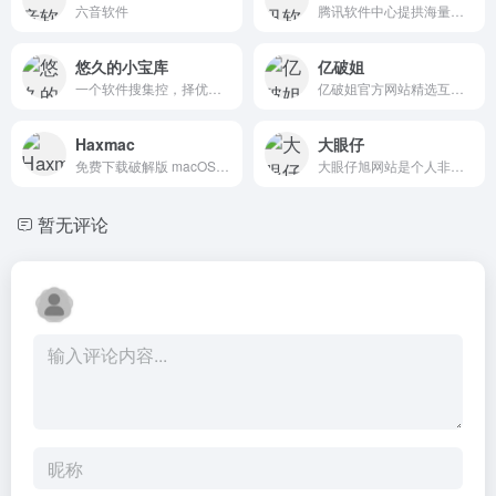
六音软件
腾讯软件中心提拱海量免费软件安全下载，全部软件都已经过安全杀毒检测。手机、电脑客户端版应用软件大全，最新最快速的软件下载中心。
悠久的小宝库
亿破姐
一个软件搜集控，择优而发，热爱分享
亿破姐官方网站精选互联网优秀软件分享、电脑技术、经验教程、SEO网站优化教程、IT科技资讯为一体的的站点、安全、绿色、放心。
Haxmac
大眼仔
免费下载破解版 macOS 应用程序
大眼仔旭网站是个人非盈利性网站,主要以分享日常工作生活办公技术资源为主,大眼仔热衷于分享互联网上一切所有美好事物,希望和您一起成长.
暂无评论