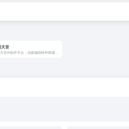
易天音
网易天音AI创作平台，词曲编唱样样精通，海量风格全部免费使用，还不快来点亮你的音乐天赋！