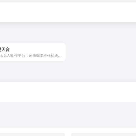
易天音
网易天音AI创作平台，词曲编唱样样精通，海量风格全部免费使用，还不快来点亮你的音乐天赋！