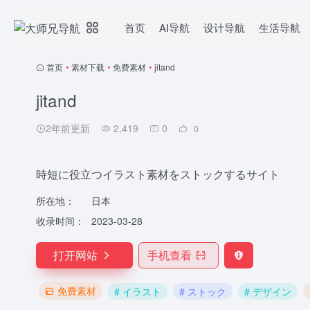
首页
AI导航
设计导航
生活导航
首页
•
素材下载
•
免费素材
•
jitand
jitand
2年前更新
2,419
0
0
時短に役立つイラスト素材をストックするサイト
所在地：
日本
收录时间：
2023-03-28
打开网站
手机查看
免费素材
# イラスト
# ストック
# デザイン