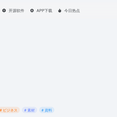
开源软件
APP下载
今日热点
# ビジネス
# 素材
# 資料