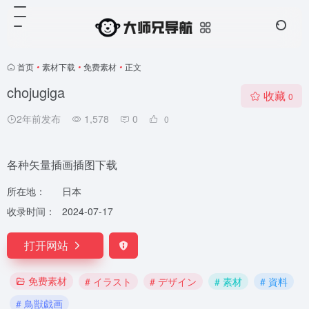
首页
•
素材下载
•
免费素材
•
正文
chojugiga
收藏
0
2年前发布
1,578
0
0
各种矢量插画插图下载
所在地：
日本
收录时间：
2024-07-17
打开网站
免费素材
# イラスト
# デザイン
# 素材
# 資料
# 鳥獣戯画