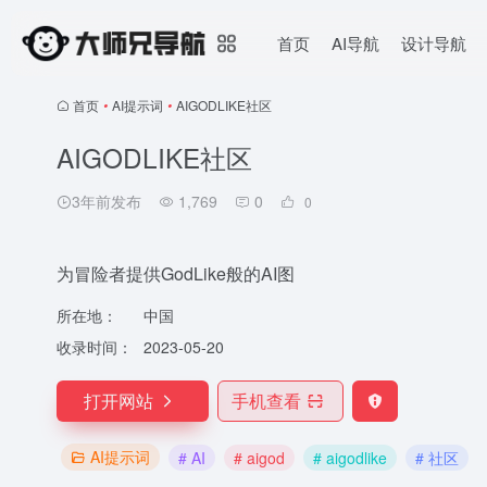
首页
AI导航
设计导航
首页
•
AI提示词
•
AIGODLIKE社区
AIGODLIKE社区
3年前发布
1,769
0
0
为冒险者提供GodLike般的AI图
所在地：
中国
收录时间：
2023-05-20
打开网站
手机查看
AI提示词
# AI
# aigod
# aigodlike
# 社区