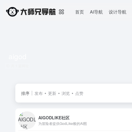
首页
AI导航
设计导航
aigod
共 1 篇网址
排序
发布
更新
浏览
点赞
AIGODLIKE社区
为冒险者提供GodLike般的AI图