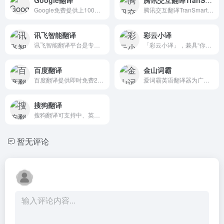
Google免费提供上100种语言智能即时翻译工具
腾讯交互翻译TranSmart是由腾讯AI Lab发布的一款AI辅助翻译产品，可满足用户快速翻译的需求，用AI辅助人工翻译提高效率和质量。TranSmart采用了团队自研的人机交互式机器翻译技术，融合神经网络机器翻译、统计机器翻译、输入法、语义理解、数据挖掘等多项前沿技术，配合亿级双语平行数据，是一款人工智能辅助翻译互联网落地产品，可为用户提供实时智能翻译辅助，帮助用户更好更快地完成翻译任务。
讯飞智能翻译
彩云小译
讯飞智能翻译平台是专业的在线文档翻译平台,提供PDF/Word/Excel/PPT文件翻译、图片识别翻译、在线翻译等服务,支持22种文档格式以及60多种语种和中文互译,译文结果高度还原原文样式排版。涵盖期刊论文、法律、金融、计算机、能源、体育、医疗等多个领域翻译，翻译更精准。
「彩云小译」，兼具“你边说，我边译”的中日韩英同声传译、双语对照网页翻译、文献翻译、文档翻译、视频字幕翻译功能。
百度翻译
金山词霸
百度翻译提供即时免费200+语言翻译服务，拥有网页、APP、API产品，支持文本翻译、文档翻译、图片翻译等特色功能，满足用户查词翻译、文献翻译、合同翻译等需求，随时随地沟通全世界
爱词霸英语翻译器为广大英文学习爱好者提供即时的在线翻译、在线词典、英文写作校对、汉译英、英译汉、图片、文档翻译、汉语查词等服务,金山词霸在线查词翻译频道致力于提供优质的在线翻译、查词服务
搜狗翻译
搜狗翻译可支持中、英、法、日等50多种语言之间的互译功能，为您即时免费提供字词、短语、文本翻译服务。
暂无评论