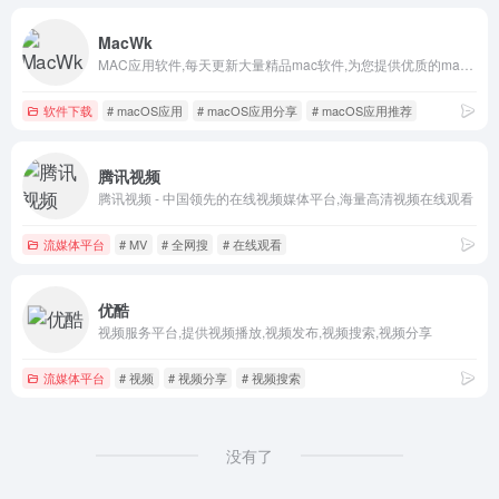
MacWk
MAC应用软件,每天更新大量精品mac软件,为您提供优质的mac软件,mac破解版软件下载
软件下载
# macOS应用
# macOS应用分享
# macOS应用推荐
腾讯视频
腾讯视频 - 中国领先的在线视频媒体平台,海量高清视频在线观看
流媒体平台
# MV
# 全网搜
# 在线观看
优酷
视频服务平台,提供视频播放,视频发布,视频搜索,视频分享
流媒体平台
# 视频
# 视频分享
# 视频搜索
没有了