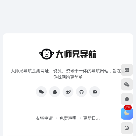
大师兄导航是集网址、资源、资讯于一体的导航网站，旨在让
你找网站更简单
27°
友链申请
免责声明
更新日志