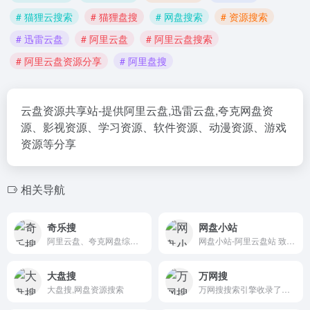
# 猫狸云搜索
# 猫狸盘搜
# 网盘搜索
# 资源搜索
# 迅雷云盘
# 阿里云盘
# 阿里云盘搜索
# 阿里云盘资源分享
# 阿里盘搜
云盘资源共享站-提供阿里云盘,迅雷云盘,夸克网盘资
源、影视资源、学习资源、软件资源、动漫资源、游戏
资源等分享
相关导航
奇乐搜
网盘小站
阿里云盘、夸克网盘综合搜索网站
网盘小站-阿里云盘站 致力于为用户打造最好用的资源共享网站，找资源更方便！免费注册登陆即可获取资源！ QQ交流群❶群：891168781（已满） QQ交流群❷群：542289539 QQ交流群❸群：暂无 侵权问题发邮件：9530045@qq.com 反馈/广告合作：9530045@qq.com
大盘搜
万网搜
大盘搜,网盘资源搜索
万网搜搜索引擎收录了数十款百度网盘搜索引擎，百度云网盘搜索工具，百度云网盘解析工具，最干净、最好用的资源搜索引擎。提供影视、书籍、软件等资源推荐以及整合信息，让我们更快捷、更平等的获取资源信息